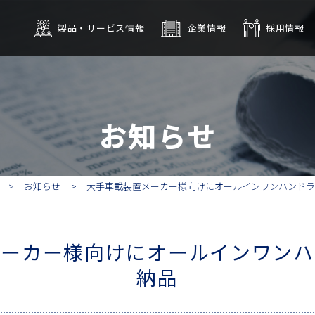
製品・サービス情報
企業情報
採用情報
OM書込みサービス
会社概要
タッチパネル・
拠点
沿革
デジタルサイネージ
グループ
CSR
インテリジ
お知らせ
お知らせ
大手車載装置メーカー様向けにオールインワンハンドラ
メーカー様向けにオールインワンハ
納品