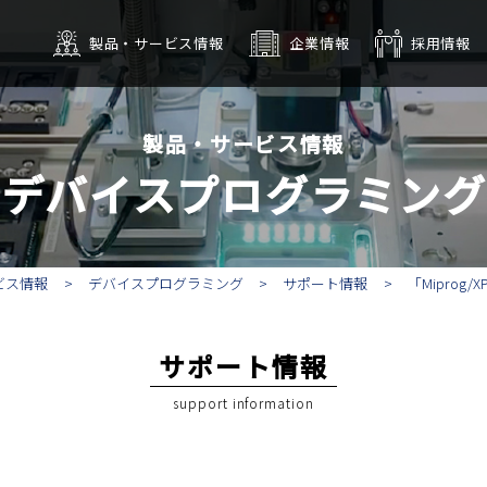
製品・サービス情報
企業情報
採用情報
OM書込みサービス
会社概要
タッチパネル・
拠点
沿革
デジタルサイネージ
グループ
CSR
インテリジ
製品・サービス情報
デバイスプログラミング
ビス情報
デバイスプログラミング
サポート情報
「Miprog/
サポート情報
support information