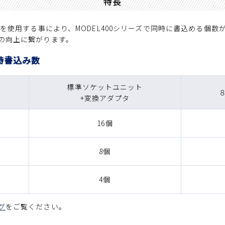
特長
トを使用する事により、MODEL400シリーズで同時に書込める個数
の向上に繋がります。
時書込み数
標準ソケットユニット
+変換アダプタ
16個
8個
4個
グ
をご覧ください。