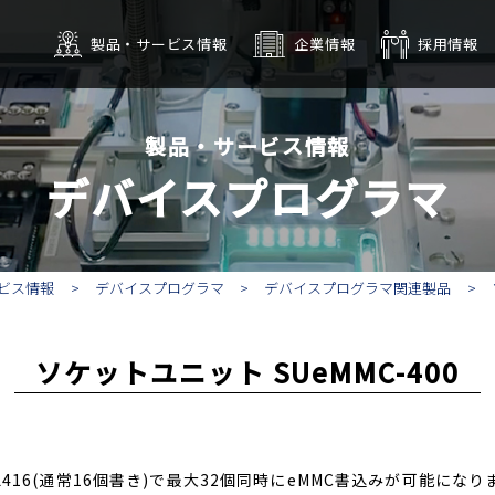
製品・サービス情報
企業情報
採用情報
OM書込みサービス
会社概要
タッチパネル・
拠点
沿革
デジタルサイネージ
グループ
CSR
インテリジ
製品・サービス情報
デバイスプログラマ
ビス情報
デバイスプログラマ
デバイスプログラマ関連製品
ソケットユニット SUeMMC-400
L416(通常16個書き)で
最大32個同時にeMMC書込みが
可能になり