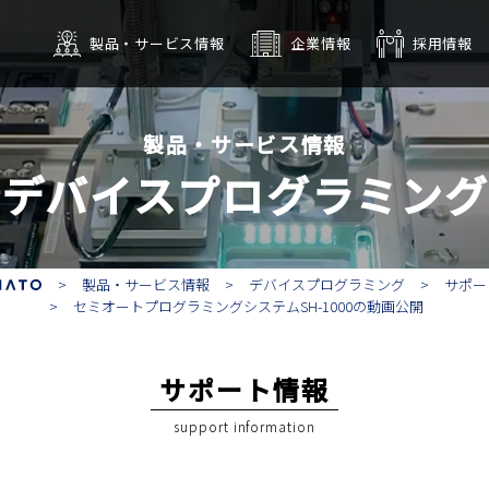
製品・サービス情報
企業情報
採用情報
OM書込みサービス
会社概要
タッチパネル・
拠点
沿革
デジタルサイネージ
グループ
CSR
インテリジ
製品・サービス情報
デバイスプログラミング
製品・サービス情報
デバイスプログラミング
サポー
セミオートプログラミングシステムSH-1000の動画公開
サポート情報
support information